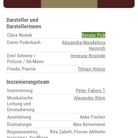
Darsteller und
Darstellerinnen
Clara Nowak
Renate Pick
Emmi Puderbach
Alexandra-Magdalena
Heinrich
Emil Schmitz /
Ireneusz Rosiński
Polizist / SA-Mann
Frieda, Pianist
Tilman Hintze
Inszenierungsteam
Inszenierung
Peter Fabers †
Musikalische
Alexander Klein
Leitung und
Einstudierung
Ausstattung
Anke Fischer
Dramaturgie
Max Beinemann
Regieassistenz,
Rita Zabelt, Florian Ahlhelm
Inspizienz, Soufflage