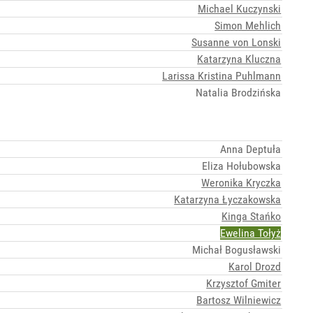
Michael Kuczynski
Simon Mehlich
Susanne von Lonski
Katarzyna Kluczna
Larissa Kristina Puhlmann
Natalia Brodzińska
Anna Deptuła
Eliza Hołubowska
Weronika Kryczka
Katarzyna Łyczakowska
Kinga Stańko
Ewelina Tołyż
Michał Bogusławski
Karol Drozd
Krzysztof Gmiter
Bartosz Wilniewicz