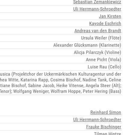
Sebastian Zemankiewicz
Uli Herrmann-Schroedter
Jan Kirsten
Kayode Eschrich
Andreas van den Brandt
Ursula Weiler (Flöte)
Alexander Glücksmann (Klarinette)
Alicja Pilarczyk (Violine)
Anne Picht (Viola)
Luise Rau (Cello)
usica (Projektchor der Uckermärkischen Kulturagentur und der
hea Witte, Katarina Rapp, Cosima Bischof, Nadine Tank, Celine
tiane Bischof, Sabine Jacob, Heike Vitense, Angela Steer (Alt);
(Tenor); Wolfgang Weniger, Wolfram Hoppe, Peter Hering (Bass)
Reinhard Simon
Uli Herrmann-Schroedter
Frauke Bischinger
Tilman Hintze