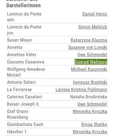
Darstellerinnen
Lorenzo da Ponte
Daniel Heinz
sen.
Lorenzo da Ponte
Simon Mehlich
jun.
Susan Mayer
Katarzyna Kluczna
Annetta
Susanne von Lonski
Annettas Vater
Uwe Schmiedel
Giacomo Casanova
Conrad Waligura
Wolfgang Amadeus
Michael Kuczynski
Mozart
Antonio Salieri
Ireneusz Rosiński
La Ferrarese
Larissa Kristina Puhlmann
Caterina Cavalieri
Natalia Brodzińska
Kaiser Joseph II.
Uwe Schmiedel
Graf Orsini-
Weronika Kryczka
Rosenberg
Giambattista Casti
Kinga Stańko
Häscher 1
Weronika Kryczka