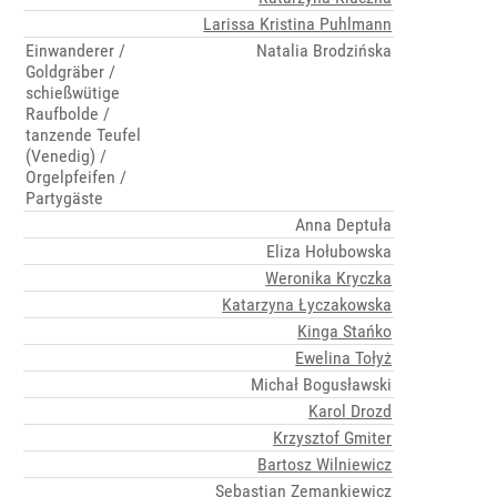
Larissa Kristina Puhlmann
Einwanderer /
Natalia Brodzińska
Goldgräber /
schießwütige
Raufbolde /
tanzende Teufel
(Venedig) /
Orgelpfeifen /
Partygäste
Anna Deptuła
Eliza Hołubowska
Weronika Kryczka
Katarzyna Łyczakowska
Kinga Stańko
Ewelina Tołyż
Michał Bogusławski
Karol Drozd
Krzysztof Gmiter
Bartosz Wilniewicz
Sebastian Zemankiewicz