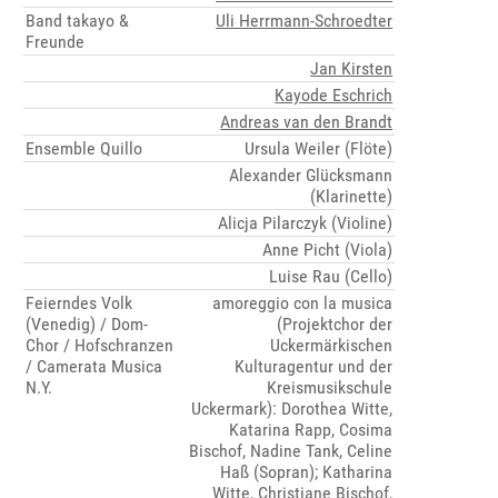
Band takayo &
Uli Herrmann-Schroedter
Freunde
Jan Kirsten
Kayode Eschrich
Andreas van den Brandt
Ensemble Quillo
Ursula Weiler (Flöte)
Alexander Glücksmann
(Klarinette)
Alicja Pilarczyk (Violine)
Anne Picht (Viola)
Luise Rau (Cello)
Feierndes Volk
amoreggio con la musica
(Venedig) / Dom-
(Projektchor der
Chor / Hofschranzen
Uckermärkischen
/ Camerata Musica
Kulturagentur und der
N.Y.
Kreismusikschule
Uckermark): Dorothea Witte,
Katarina Rapp, Cosima
Bischof, Nadine Tank, Celine
Haß (Sopran); Katharina
Witte, Christiane Bischof,