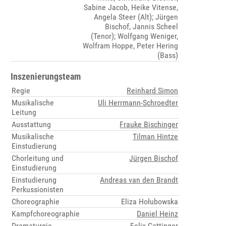
Sabine Jacob, Heike Vitense,
Angela Steer (Alt); Jürgen
Bischof, Jannis Scheel
(Tenor); Wolfgang Weniger,
Wolfram Hoppe, Peter Hering
(Bass)
Inszenierungsteam
Regie
Reinhard Simon
Musikalische
Uli Herrmann-Schroedter
Leitung
Ausstattung
Frauke Bischinger
Musikalische
Tilman Hintze
Einstudierung
Chorleitung und
Jürgen Bischof
Einstudierung
Einstudierung
Andreas van den Brandt
Perkussionisten
Choreographie
Eliza Hołubowska
Kampfchoreographie
Daniel Heinz
Dramaturgie
Felix Gattinger