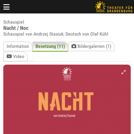
Schauspiel
Nacht / Noc
Schauspiel von Andrzej Stasiuk; Deutsch von Olaf Kühl
Information
Besetzung (11)
Bildergalerien (1)
Video