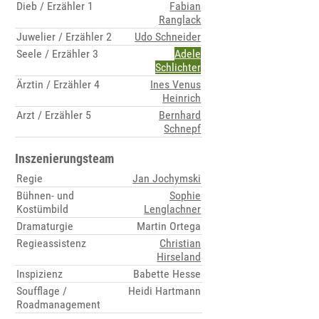
Dieb / Erzähler 1
Fabian
Ranglack
Juwelier / Erzähler 2
Udo Schneider
Seele / Erzähler 3
Adele
Schlichter
Ärztin / Erzähler 4
Ines Venus
Heinrich
Arzt / Erzähler 5
Bernhard
Schnepf
Inszenierungsteam
Regie
Jan Jochymski
Bühnen- und
Sophie
Kostümbild
Lenglachner
Dramaturgie
Martin Ortega
Regieassistenz
Christian
Hirseland
Inspizienz
Babette Hesse
Soufflage /
Heidi Hartmann
Roadmanagement