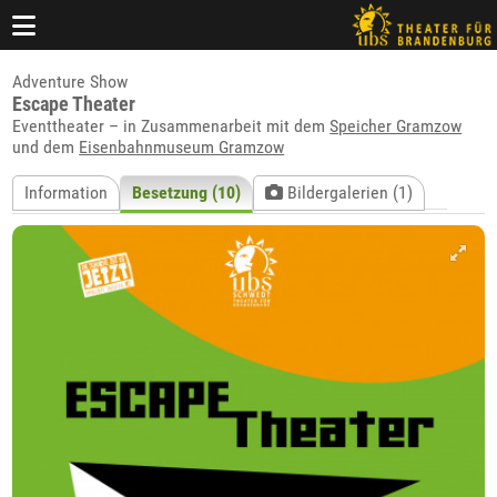
Adventure Show
Escape Theater
Eventtheater – in Zusammenarbeit mit dem
Speicher Gramzow
und dem
Eisenbahnmuseum Gramzow
Information
Besetzung (10)
Bildergalerien (1)