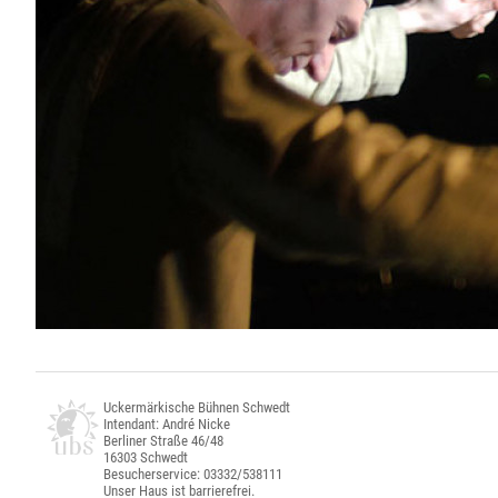
Uckermärkische Bühnen Schwedt
Intendant: André Nicke
Berliner Straße 46/48
16303 Schwedt
Besucherservice: 03332/538111
Unser Haus ist barrierefrei.