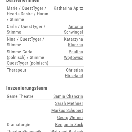
Marie / QuestTyger /
Katharina Apitz
Hearts Desire / Harun
/ Stimme
Carla / QuestTyger /
Antonia
Stimme
Schwingel
Nina / QuestTyger /
Katarzyna
Stimme
Kluczna
Stimme Carla
Paulina
(polnisch) / Stimme
Wojtowicz
QuestTyger (polnisch)
Therapeut
Christian
Hirseland
Inszenierungsteam
Game Theatre
Samia Chancrin
Sarah Methner
Markus Schubert
Georg Werner
Dramaturgie
Benjamin Zock
Theaterpädagogik
Waltraud Bartsch