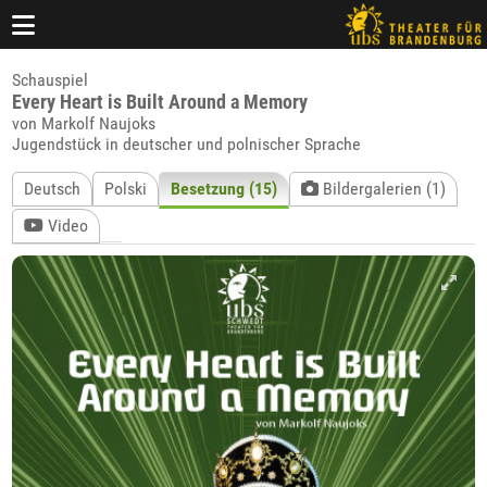
Schauspiel
Every Heart is Built Around a Memory
von Markolf Naujoks
Jugendstück in deutscher und polnischer Sprache
Deutsch
Polski
Besetzung (15)
Bildergalerien (1)
Video