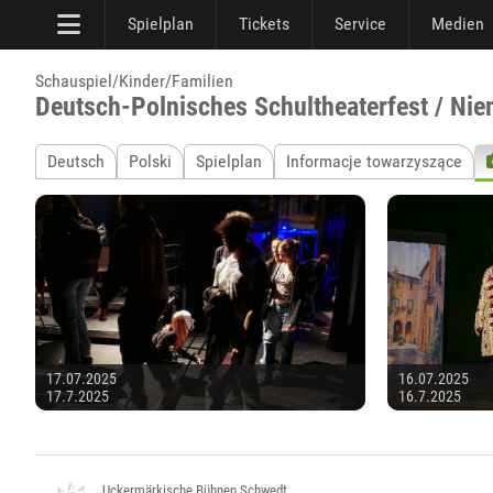
Spielplan
Tickets
Service
Medien
Schauspiel/Kinder/Familien
Deutsch-Polnisches Schultheaterfest / Nie
Deutsch
Polski
Spielplan
Informacje towarzyszące
17.07.2025
16.07.2025
17.7.2025
16.7.2025
Uckermärkische Bühnen Schwedt