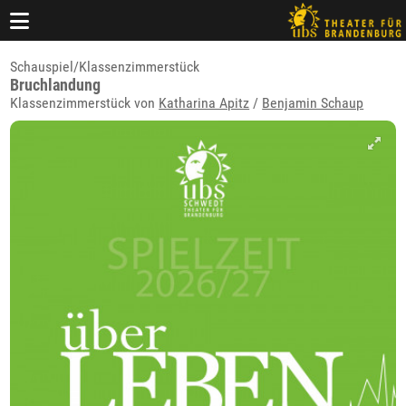
Schauspiel/Klassenzimmerstück
Bruchlandung
Klassenzimmerstück von
Katharina Apitz
/
Benjamin Schaup