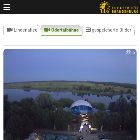
Webcam
Lindenallee
Odertalbühne
gespeicherte Bilder
5