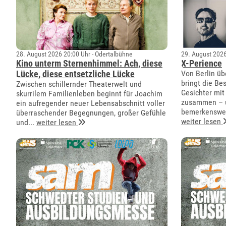
28. August 2026 20:00 Uhr - Odertalbühne
29. August 2026
Kino unterm Sternenhimmel: Ach, diese
X-Perience
Lücke, diese entsetzliche Lücke
Von Berlin üb
bringt die Be
Zwischen schillernder Theaterwelt und
Gesichter mit
skurrilem Familienleben beginnt für Joachim
zusammen – u
ein aufregender neuer Lebensabschnitt voller
bemerkenswer
überraschender Begegnungen, großer Gefühle
weiter lesen
und...
weiter lesen