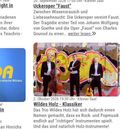
r Saal
20. September 2026 17:00 Uhr - Kleiner Saal
ight in
Uckeroper "Faust"
Zwischen Wissensrausch und
chiedenen
Liebessehnsucht: Die Uckeroper vereint Faust.
n ihrer
Der Tragödie erster Teil von Johann Wolfgang
itar, dobro
von Goethe und die Oper „Faust“ von Charles
s Tsiachris -
Gounod zu einer...
weiter lesen
2. Oktober 2026 19:30 Uhr - Kleiner Saal
Wildes Holz - Klassiker
al
in
Das Trio Wildes Holz hat sich dadurch einen
Namen gemacht, dass es Rock- und Popmusik
endlich auf "richtigen" Instrumenten spielt.
r
Und das sind natürlich Holz-Instrumente!
an Hinrichs