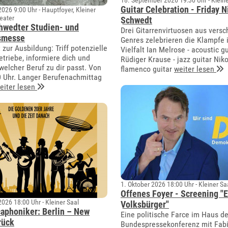
18. September 2026 19:30 Uhr - Kleine
Guitar Celebration - Friday N
026 9:00 Uhr - Hauptfoyer, Kleiner
heater
Schwedt
hwedter Studien- und
Drei Gitarrenvirtuosen aus vers
smesse
Genres zelebrieren die Klampfe i
 zur Ausbildung: Triff potenzielle
Vielfalt Ian Melrose - acoustic gu
triebe, informiere dich und
Rüdiger Krause - jazz guitar Niko
 welcher Beruf zu dir passt. Von
flamenco guitar
weiter lesen
0 Uhr. Langer Berufenachmittag
eiter lesen
1. Oktober 2026 18:00 Uhr - Kleiner Sa
Offenes Foyer - Screening "E
026 18:00 Uhr - Kleiner Saal
Volksbürger"
caphoniker: Berlin – New
Eine politische Farce im Haus de
rück
Bundespressekonferenz mit Fabi