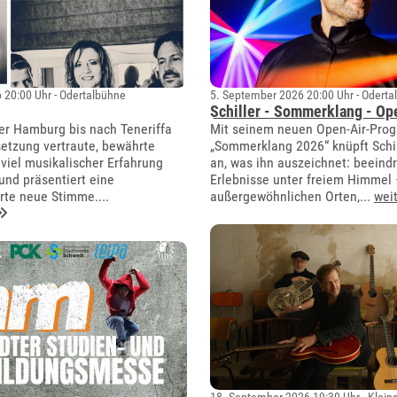
 20:00 Uhr - Odertalbühne
5. September 2026 20:00 Uhr - Oderta
Schiller - Sommerklang - Op
er Hamburg bis nach Teneriffa
Mit seinem neuen Open-Air-Pro
setzung vertraute, bewährte
„Sommerklang 2026“ knüpft Schil
 viel musikalischer Erfahrung
an, was ihn auszeichnet: beeind
nd präsentiert eine
Erlebnisse unter freiem Himmel 
te neue Stimme....
außergewöhnlichen Orten,...
wei