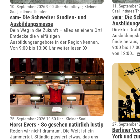
11. September 2
10. September 2026 9:00 Uhr - Hauptfoyer, Kleiner
Saal, intimes T
Saal, intimes Theater
sam- Die Sc
sam- Die Schwedter Studien- und
Ausbildung
Ausbildungsmesse
Direkter Draht
Dein Weg in die Zukunft – alles an einem Ort!
Ausbildungsbe
Entdecke die vielfältigen
finde heraus,
Ausbildungsangebote in der Region kennen.
9:00 bis 17:0
Von 9:00 bis 13:00 Uhr
weiter lesen
von 12:00...
w
25. September 2026 19:30 Uhr - Kleiner Saal
Horst Evers - So gesehen natürlich lustig
27. September 2
Berliner Vo
Reden wir nicht drumrum. Die Welt ist ein
York und zu
Jammertal. Ständig passiert etwas, das uns