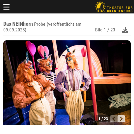
Das NEINhorn
Probe (veröffentlicht am
09.09.2025)
Bild
1 / 23
1 / 23