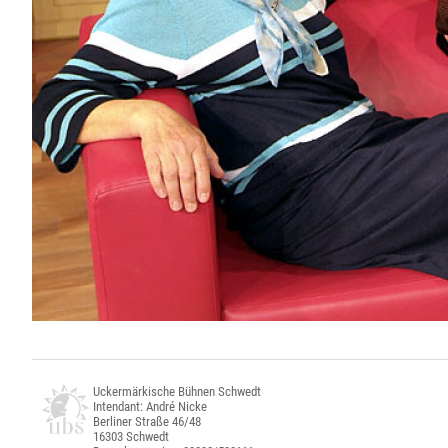
Uckermärkische Bühnen Schwedt
Intendant: André Nicke
Berliner Straße 46/48
16303 Schwedt