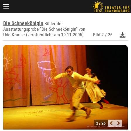
Die Schneekönigin
Bilder der
Ausstattungsprobe "Die Schneekönigin" von
Udo Krause (veröffentlicht am 19.11.2005)
Bild
2 / 26
2 / 26