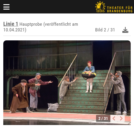
Linie 1
Hauptprobe (veröffentlicht am
10.04.2021)
Bild
2 / 31
2 / 31