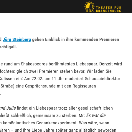
d
Jörg Steinberg
geben Einblick in ihre kommenden Premieren
chtigall.
ee rund um Shakespeares berühmtestes Liebespaar. Derzeit wird
fochten: gleich zwei Premieren stehen bevor. Wir laden Sie
 Kulissen ein: Am 22.02. um 11 Uhr moderiert Schauspieldirektor
 Straße) eine Gesprächsrunde mit den Regisseuren
.
nd Julia
findet ein Liebespaar trotz aller gesellschaftlichen
ließt schließlich, gemeinsam zu sterben. Mit
Es war die
n komödiantisches Gedankenexperiment: Was wäre, wenn
ären – und ihre Liebe Jahre später ganz alltäglich geworden