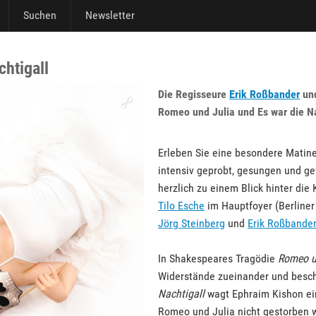
Suchen
Newsletter
htigall
Die Regisseure
Erik Roßbander
un
Romeo und Julia und Es war die Na
Erleben Sie eine besondere Matin
intensiv geprobt, gesungen und ge
herzlich zu einem Blick hinter die
Tilo Esche
im Hauptfoyer (Berliner
Jörg Steinberg
und
Erik Roßbander
In Shakespeares Tragödie
Romeo u
Widerstände zueinander und besch
Nachtigall
wagt Ephraim Kishon ei
Romeo und Julia nicht gestorben w