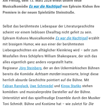
Am Freitag, dem 13. März 2026 erlebt unsere neue
Musicalkomödie
Es war die Nachtigall
von Ephraim Kishon ihre
Premiere in der neuen Spielstätte Steinstraße.
Selbst das berühmteste Liebespaar der Literaturgeschichte
scheint vor einem lieblosen Ehealltag nicht gefeit zu sein.
Ephraim Kishons Musicalkomödie
Es war die Nachtigall
erzählt
mit bissigem Humor, wie aus einer der berühmtesten
Liebesgeschichten ein alltäglicher Kleinkrieg wird – sehr zum
Missfallen ihres Schöpfers William Shakespeare, der sich das
alles eigentlich ganz anders vorgestellt hatte.
Regisseur
Jörg Steinberg
, der an den Uckermärkischen Bühnen
bereits die Komödie
Achtsam morden
inszenierte, bringt diese
herrlich absurde Geschichte pointiert auf die Bühne. Mit
Fabian Ranglack
,
Uwe Schmiedel
und
Kinga Stańko
stehen
komödien- und musicalerprobte Darsteller auf der Bühne.
Unterstützt wird das spielfreudige Ensemble durch den Musiker
Toni Schmidt. Bühne und Kostüme hat – wie zuletzt für
Die