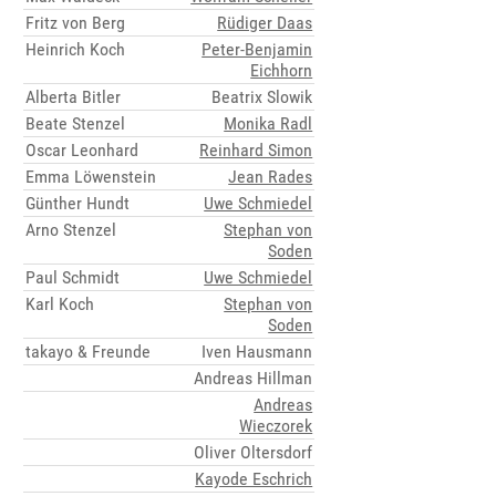
Fritz von Berg
Rüdiger Daas
Heinrich Koch
Peter-Benjamin
Eichhorn
Alberta Bitler
Beatrix Slowik
Beate Stenzel
Monika Radl
Oscar Leonhard
Reinhard Simon
Emma Löwenstein
Jean Rades
Günther Hundt
Uwe Schmiedel
Arno Stenzel
Stephan von
Soden
Paul Schmidt
Uwe Schmiedel
Karl Koch
Stephan von
Soden
takayo & Freunde
Iven Hausmann
Andreas Hillman
Andreas
Wieczorek
Oliver Oltersdorf
Kayode Eschrich