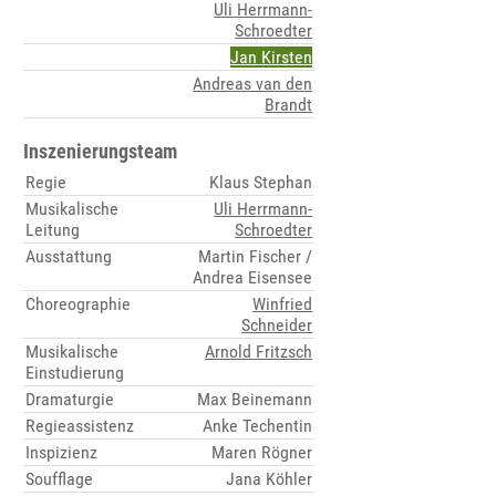
Uli Herrmann-
Schroedter
Jan Kirsten
Andreas van den
Brandt
Inszenierungsteam
Regie
Klaus Stephan
Musikalische
Uli Herrmann-
Leitung
Schroedter
Ausstattung
Martin Fischer /
Andrea Eisensee
Choreographie
Winfried
Schneider
Musikalische
Arnold Fritzsch
Einstudierung
Dramaturgie
Max Beinemann
Regieassistenz
Anke Techentin
Inspizienz
Maren Rögner
Soufflage
Jana Köhler