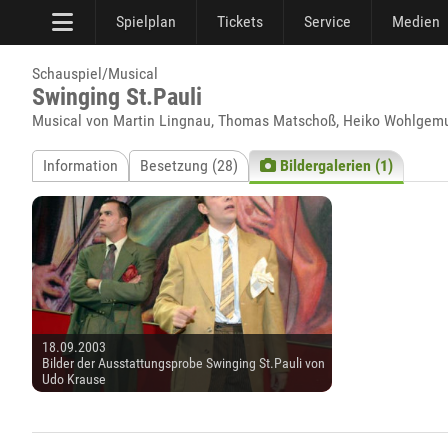
Spielplan
Tickets
Service
Medien
Schauspiel/Musical
Swinging St.Pauli
Musical von Martin Lingnau, Thomas Matschoß, Heiko Wohlgemu
Information
Besetzung (28)
Bildergalerien (1)
18.09.2003
Bilder der Ausstattungsprobe Swinging St.Pauli von
Udo Krause