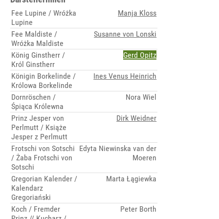
Fee Lupine / Wróżka
Manja Kloss
Lupine
Fee Maldiste /
Susanne von Lonski
Wróżka Maldiste
König Ginstherr /
Gerd Opitz
Król Ginstherr
Königin Borkelinde /
Ines Venus Heinrich
Królowa Borkelinde
Dornröschen /
Nora Wiel
Śpiąca Królewna
Prinz Jesper von
Dirk Weidner
Perlmutt / Książe
Jesper z Perlmutt
Frotschi von Sotschi
Edyta Niewinska van der
/ Żaba Frotschi von
Moeren
Sotschi
Gregorian Kalender /
Marta Łągiewka
Kalendarz
Gregoriański
Koch / Fremder
Peter Borth
Prinz // Kucharz /