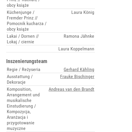
obcy książe
Küchenjunge /
Laura König
Fremder Prinz //
Pomocnik kucharza /
obcy książe
Lakai / Dornen //
Ramona Jähnke
Lokaj / ciernie
Laura Koppelmann
Inszenierungsteam
Regie / Reżyseria
Gerhard Kähling
Ausstattung /
Frauke Bischinger
Dekoracje
Komposition,
Andreas van den Brandt
Arrangement und
musikalische
Einstudierung /
Kompozycja,
Aranżacja i
przygotowanie
muzyczne