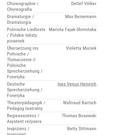
Choreographie /
Detlef Völker
Choreografia
Dramaturgie /
Max Beinemann
Dramaturgia
Polnische Liedtexte
Mariola Fajak-Słomińska
/ Polskie teksty
piosenek
Übersetzung ins
Violetta Muciek
Polnische /
Tłumaczenie //
Polnische
Sprecherziehung /
Fonetyka
Deutsche
Ines Venus Heinrich
Sprecherziehung /
Fonetyka
Theaterpädagogik /
Waltraud Bartsch
Pedagog teatralny
Regieassistenz /
Thomas Bosowski
Asystent reżysera
Inspizienz /
Betty Dittmann
Inspicjent