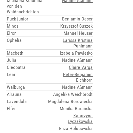
Michaela Kolumna
Nadine Aßmann
von den
Waldnachrichten
Puck junior
Benjamin Oeser
Minos
Krzysztof Suszek
Elron
Manuel Heuser
Ophelia
Larissa Kristina
Puhlmann
Macbeth
Izabela Pawletko
Julia
Nadine Aßmann
Cleopatra
Claire Varga
Lear
Peter-Benjamin
Eichhorn
Walburga
Nadine Aßmann
Alrauna
Angelika Weichbrodt
Lavendula
Magdalena Borowiecka
Elfen
Monika Barańska
Katarzyna
Łyczakowska
Eliza Hołubowska