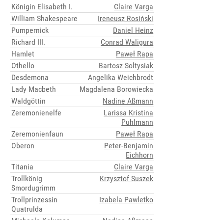
Königin Elisabeth I.
Claire Varga
William Shakespeare
Ireneusz Rosiński
Pumpernick
Daniel Heinz
Richard III.
Conrad Waligura
Hamlet
Paweł Rapa
Othello
Bartosz Soltysiak
Desdemona
Angelika Weichbrodt
Lady Macbeth
Magdalena Borowiecka
Waldgöttin
Nadine Aßmann
Zeremonienelfe
Larissa Kristina
Puhlmann
Zeremonienfaun
Paweł Rapa
Oberon
Peter-Benjamin
Eichhorn
Titania
Claire Varga
Trollkönig
Krzysztof Suszek
Smordugrimm
Trollprinzessin
Izabela Pawletko
Quatrulda