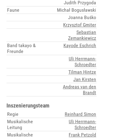
Judith Przygoda
Faune
Michał Bogusławski
Joanna Buśko
Krzysztof Gmiter
Sebastian
Zemankiewicz
Band takayo &
Kayode Eschrich
Freunde
Uli Herrmann-
Schroedter
Tilman Hintze
Jan Kirsten
Andreas van den
Brandt
Inszenierungsteam
Regie
Reinhard Simon
Musikalische
Uli Herrmann-
Leitung
Schroedter
Musikalische
Frank Petzold