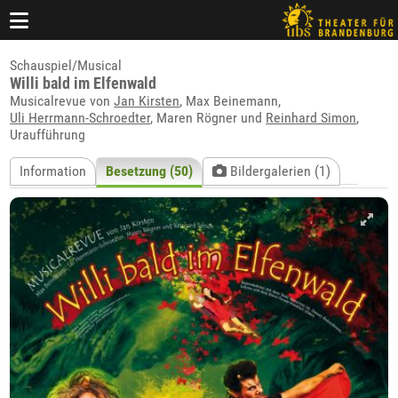
Schauspiel/Musical
Willi bald im Elfenwald
Musicalrevue von
Jan Kirsten
, Max Beinemann,
Uli Herrmann-Schroedter
, Maren Rögner und
Reinhard Simon
,
Uraufführung
Information
Besetzung (50)
Bildergalerien (1)