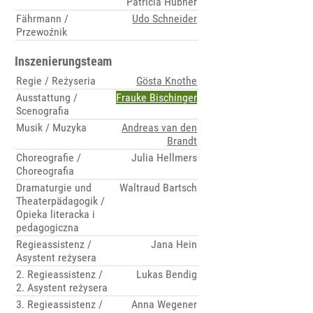
Patricia Hübner
Fährmann /
Udo Schneider
Przewoźnik
Inszenierungsteam
Regie / Reżyseria
Gösta Knothe
Ausstattung /
Frauke Bischinger
Scenografia
Musik / Muzyka
Andreas van den
Brandt
Choreografie /
Julia Hellmers
Choreografia
Dramaturgie und
Waltraud Bartsch
Theaterpädagogik /
Opieka literacka i
pedagogiczna
Regieassistenz /
Jana Hein
Asystent reżysera
2. Regieassistenz /
Lukas Bendig
2. Asystent reżysera
3. Regieassistenz /
Anna Wegener