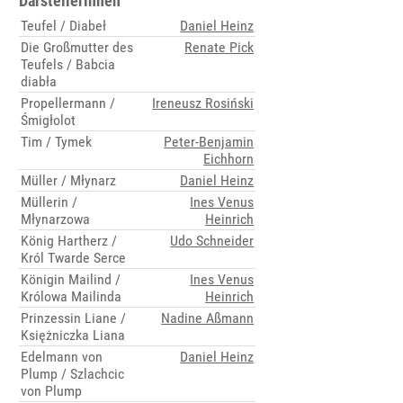
Darstellerinnen
Teufel / Diabeł
Daniel Heinz
Die Großmutter des
Renate Pick
Teufels / Babcia
diabła
Propellermann /
Ireneusz Rosiński
Śmigłolot
Tim / Tymek
Peter-Benjamin
Eichhorn
Müller / Młynarz
Daniel Heinz
Müllerin /
Ines Venus
Młynarzowa
Heinrich
König Hartherz /
Udo Schneider
Król Twarde Serce
Königin Mailind /
Ines Venus
Królowa Mailinda
Heinrich
Prinzessin Liane /
Nadine Aßmann
Księżniczka Liana
Edelmann von
Daniel Heinz
Plump / Szlachcic
von Plump