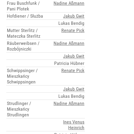
Frau Buschfunk /
Nadine Aßmann
Pani Plotek
Hofdiener / Służba
Jakub Gwit
Lukas Bendig
Mutter Sterlitz /
Renate Pick
Mateczka Sterlitz
Räuberweibsen /
Nadine Aßmann
Rozbόjniczki
Jakub Gwit
Patricia Hübner
Schwippsinger /
Renate Pick
Mieszkańcy
Schwippsingen
Jakub Gwit
Lukas Bendig
Strudlinger /
Nadine Aßmann
Mieszkańcy
Strudlingen
Ines Venus
Heinrich