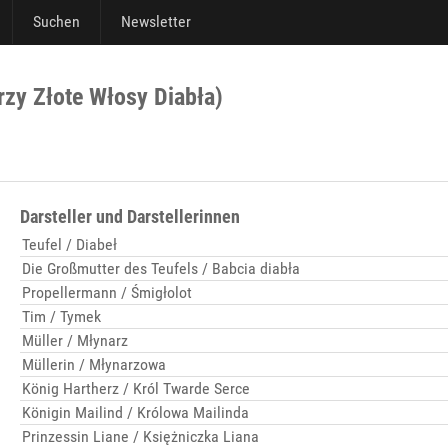
Suchen
Newsletter
rzy Złote Włosy Diabła)
Darsteller und Darstellerinnen
Teufel / Diabeł
Die Großmutter des Teufels / Babcia diabła
Propellermann / Śmigłolot
Tim / Tymek
Müller / Młynarz
Müllerin / Młynarzowa
König Hartherz / Król Twarde Serce
Königin Mailind / Królowa Mailinda
Prinzessin Liane / Księżniczka Liana