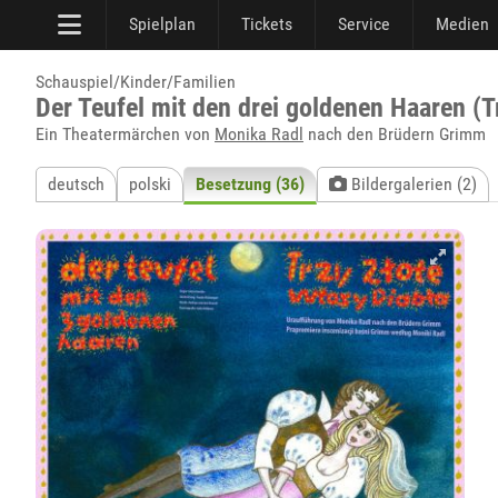
Spielplan
Tickets
Service
Medien
Schauspiel/Kinder/Familien
Der Teufel mit den drei goldenen Haaren (T
Ein Theatermärchen von
Monika Radl
nach den Brüdern Grimm
deutsch
polski
Besetzung (36)
Bildergalerien (2)