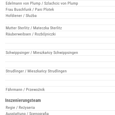
Edelmann von Plump / Szlachcic von Plump
Frau Buschfunk / Pani Plotek
Hofdiener / Służba
Mutter Sterlitz / Mateczka Sterlitz
Räuberweibsen / Rozbόjniczki
Schwippsinger / Mieszkańcy Schwippsingen
Strudlinger / Mieszkańcy Strudlingen
Fährmann / Przewoźnik
Inszenierungsteam
Regie / Reżyseria
Ausstattung / Scenografia