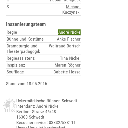
S
Michael
Kuczynski
Inszenierungsteam
Regie
André Nicke
Bühne und Kostüme
Anke Fischer
Dramaturgie und
Waltraud Bartsch
Theaterpädagogik
Regieassistenz
Tina Nickel
Inspizienz
Maren Rögner
Soufflage
Babette Hesse
Stand vom 18.05.2016
Uckermärkische Bühnen Schwedt
Intendant: André Nicke
Berliner Straße 46/48
16303 Schwedt
Besucherservice: 03332/538111
Unser Haus ist barrierefrei.