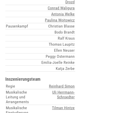
Drozd
Conrad Waligura
Antonia Welke
Paulina Wojtowicz
Pausenkampf
Christian Blasse
Bodo Brandt
Ralf Kraus
Thomas Laupitz
Ellen Neuser
Peggy Ostermann
Emilia-Joelle Reinke
Katja Zerbe
Inszenierungsteam
Regie
Reinhard Simon
Musikalische
Uli Herrmann-
Leitung und
Schroedter
Arrangements
Musikalische
Tilman Hintze
Einstudierung