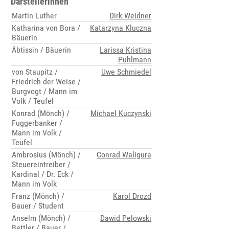
Darstellerinnen
Martin Luther
Dirk Weidner
Katharina von Bora /
Katarzyna Kluczna
Bäuerin
Äbtissin / Bäuerin
Larissa Kristina
Puhlmann
von Staupitz /
Uwe Schmiedel
Friedrich der Weise /
Burgvogt / Mann im
Volk / Teufel
Konrad (Mönch) /
Michael Kuczynski
Fuggerbanker /
Mann im Volk /
Teufel
Ambrosius (Mönch) /
Conrad Waligura
Steuereintreiber /
Kardinal / Dr. Eck /
Mann im Volk
Franz (Mönch) /
Karol Drozd
Bauer / Student
Anselm (Mönch) /
Dawid Pelowski
Bettler / Bauer /