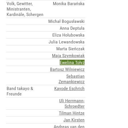
Volk, Gewitter,
Monika Barańska
Ministranten,
Kardinäle, Schergen
Michał Bogusławski
Anna Deptuła
Eliza Hołubowska
Julia Lewandowska
Marta Sieńczak
Maja Szymkowiak
Ewelina Tołyż
Bartosz Wilniewicz
Sebastian
Zemankiewicz
Band takayo &
Kayode Eschrich
Freunde
Uli Herrmann-
Schroedter
Tilman Hintze
Jan Kirsten
Andreas van den