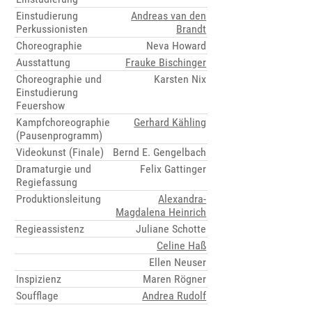
Einstudierung
Andreas van den
Perkussionisten
Brandt
Choreographie
Neva Howard
Ausstattung
Frauke Bischinger
Choreographie und
Karsten Nix
Einstudierung
Feuershow
Kampfchoreographie
Gerhard Kähling
(Pausenprogramm)
Videokunst (Finale)
Bernd E. Gengelbach
Dramaturgie und
Felix Gattinger
Regiefassung
Produktionsleitung
Alexandra-
Magdalena Heinrich
Regieassistenz
Juliane Schotte
Celine Haß
Ellen Neuser
Inspizienz
Maren Rögner
Soufflage
Andrea Rudolf