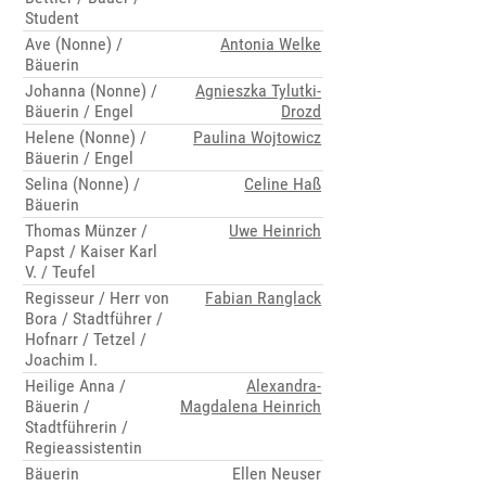
Student
Ave (Nonne) /
Antonia Welke
Bäuerin
Johanna (Nonne) /
Agnieszka Tylutki-
Bäuerin / Engel
Drozd
Helene (Nonne) /
Paulina Wojtowicz
Bäuerin / Engel
Selina (Nonne) /
Celine Haß
Bäuerin
Thomas Münzer /
Uwe Heinrich
Papst / Kaiser Karl
V. / Teufel
Regisseur / Herr von
Fabian Ranglack
Bora / Stadtführer /
Hofnarr / Tetzel /
Joachim I.
Heilige Anna /
Alexandra-
Bäuerin /
Magdalena Heinrich
Stadtführerin /
Regieassistentin
Bäuerin
Ellen Neuser