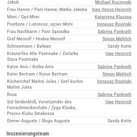
Jakob
Michael Kuczynski
Frau Hanne / Pani Hanne, Matka Jakoba
Ines Venus Heinrich
Mimi / Gęś-Mimi
Katarzyna Kluczna
Postbote / Listonosz, ojciec Mimi
Ireneusz Rosiński
Frau Nachbarin / Pani Sąsiadka
Sabrina Pankrath
Graf Meinolf / Hrabia Meinolf
Simon Mehlich
Schneemann / Bałwan
Sandy Kotte
Kräuterfee Alte Pastinake / Zielarka
Uwe Heinrich
Stara Pastinake
Katze Anis / Kotka Anis
Sabrina Pankrath
Kater Bertram / Kocur Bertram
Simon Mehlich
Küchenchef Maître Jules / Szef kuchni
Ireneusz Rosiński
Maître Jules
Rosa
Sabrina Pankrath
Sid Seidenkloß, Vorsitzender des
Uwe Heinrich
Feinschmeckerclubs / Zyga Kluska,
Prezes Klubu Smakosza
Diener Auguste / Sługa Auguste
Sandy Kotte
Inszenierungsteam