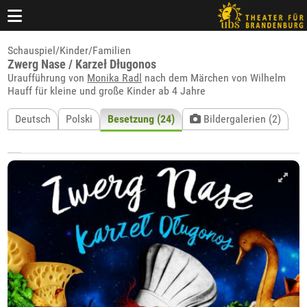
Schauspiel/Kinder/Familien
Zwerg Nase / Karzeł Długonos
Uraufführung von
Monika Radl
nach dem Märchen von Wilhelm
Hauff für kleine und große Kinder ab 4 Jahre
Deutsch
Polski
Besetzung (24)
Bildergalerien (2)