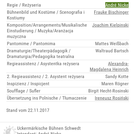
Regie / Reżyseria
André Nicke
Bühnenbild und Kostüme / Scenografia i
Frauke Bischinger
Kostiumy
Komposition/Arrangements/Musikalische
Joachim Kielpinski
Einstudierung / Muzyka/Aranżacja
muzyczna
Pantomime / Pantomima
Mattes Weißbach
Dramaturgie/Theaterpädagogik /
Waltraud Bartsch
Dramaturgia/Pedagogika teatralna
Regieassistenz / Asystentka reżysera
Alexandra-
Magdalena Heinrich
2. Regieassistenz / 2. Asystent reżysera
Sandy Kotte
Inspizienz / Inspicjent
Maren Rögner
Soufflage / Sufler
Birgit Hecht-Rosinski
Übersetzung ins Polnische / Tłumaczenie
Ireneusz Rosiński
Stand vom 22.11.2017
Uckermärkische Bühnen Schwedt
Intendant: André Nicke