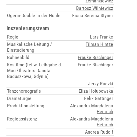
Zemankiewicz
Bartosz Wilniewicz
Ogerin-Double in der Höhle
Fiona Sereina Styner
Inszenierungsteam
Regie
Lars Franke
Musikalische Leitung /
Tilman Hintze
Einstudierung
Bühnenbild
Frauke Bischinger
Kostüme (teilw. Leihgabe d.
Frauke Bischinger
Musiktheaters Danuta
Baduszkowa, Gdynia)
Jerzy Rudzki
Tanzchoreografie
Eliza Hołubowska
Dramaturgie
Felix Gattinger
Produktionsleitung
Alexandra-Magdalena
Heinrich
Regieassistenz
Alexandra-Magdalena
Heinrich
Andrea Rudolf