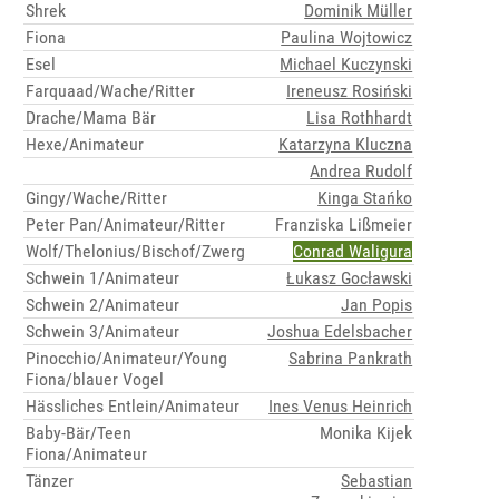
Shrek
Dominik Müller
Fiona
Paulina Wojtowicz
Esel
Michael Kuczynski
Farquaad/Wache/Ritter
Ireneusz Rosiński
Drache/Mama Bär
Lisa Rothhardt
Hexe/Animateur
Katarzyna Kluczna
Andrea Rudolf
Gingy/Wache/Ritter
Kinga Stańko
Peter Pan/Animateur/Ritter
Franziska Lißmeier
Wolf/Thelonius/Bischof/Zwerg
Conrad Waligura
Schwein 1/Animateur
Łukasz Gocławski
Schwein 2/Animateur
Jan Popis
Schwein 3/Animateur
Joshua Edelsbacher
Pinocchio/Animateur/Young
Sabrina Pankrath
Fiona/blauer Vogel
Hässliches Entlein/Animateur
Ines Venus Heinrich
Baby-Bär/Teen
Monika Kijek
Fiona/Animateur
Tänzer
Sebastian