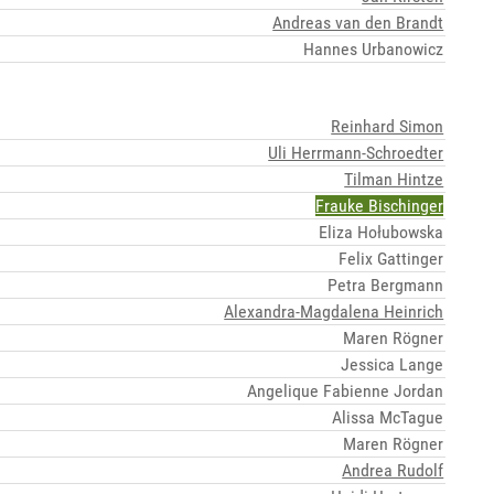
Andreas van den Brandt
Hannes Urbanowicz
Reinhard Simon
Uli Herrmann-Schroedter
Tilman Hintze
Frauke Bischinger
Eliza Hołubowska
Felix Gattinger
Petra Bergmann
Alexandra-Magdalena Heinrich
Maren Rögner
Jessica Lange
Angelique Fabienne Jordan
Alissa McTague
Maren Rögner
Andrea Rudolf