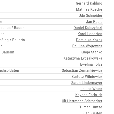
Gerhard Kähling
Mathias Kusche
Udo Schneider
er
Jan Popis
ndelius / Bauer
Daniel Kulczyński
uer
Karol Lendzion
fling / Bäuerin
Dominika Kozak
in
Paulina Wojtowicz
/ Bäuerin
Kinga Stańko
Katarzyna Łyczakowska
Ewelina Tołyż
Wachsoldaten
Sebastian Zemankiewicz
Bartosz Wilniewicz
Sarah Lindermayer
Louisa Wruck
Kayode Eschrich
Uli Herrmann-Schroedter
Tilman Hintze
Jan Kirsten