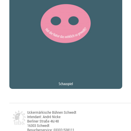
Uckermärkische Bühnen Schwedt
Intendant: André Nicke
Berliner Straße 46/48
16303 Schwedt
Besucherservice: 03332/538111