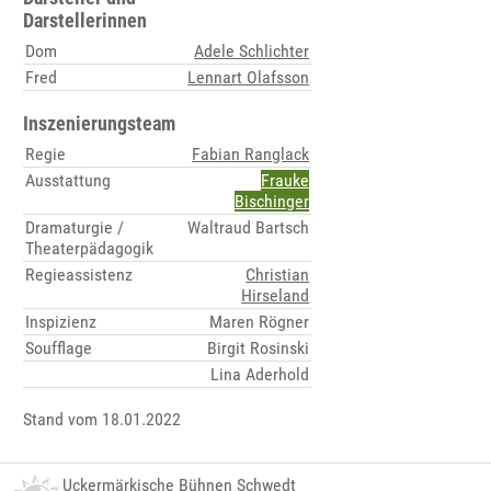
Darstellerinnen
Dom
Adele Schlichter
Fred
Lennart Olafsson
Inszenierungsteam
Regie
Fabian Ranglack
Ausstattung
Frauke
Bischinger
Dramaturgie /
Waltraud Bartsch
Theaterpädagogik
Regieassistenz
Christian
Hirseland
Inspizienz
Maren Rögner
Soufflage
Birgit Rosinski
Lina Aderhold
Stand vom 18.01.2022
Uckermärkische Bühnen Schwedt