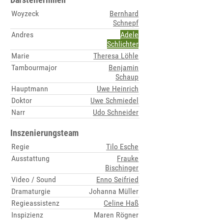
Woyzeck
Bernhard
Schnepf
Andres
Adele
Schlichter
Marie
Theresa Löhle
Tambourmajor
Benjamin
Schaup
Hauptmann
Uwe Heinrich
Doktor
Uwe Schmiedel
Narr
Udo Schneider
Inszenierungsteam
Regie
Tilo Esche
Ausstattung
Frauke
Bischinger
Video / Sound
Enno Seifried
Dramaturgie
Johanna Müller
Regieassistenz
Celine Haß
Inspizienz
Maren Rögner