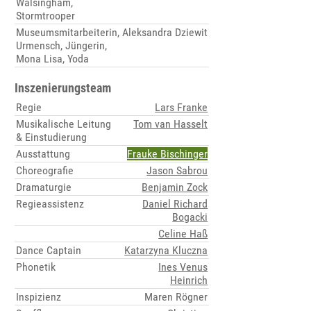
Walsingham,
Stormtrooper
Museumsmitarbeiterin,
Aleksandra Dziewit
Urmensch, Jüngerin,
Mona Lisa, Yoda
Inszenierungsteam
Regie
Lars Franke
Musikalische Leitung
Tom van Hasselt
& Einstudierung
Ausstattung
Frauke Bischinger
Choreografie
Jason Sabrou
Dramaturgie
Benjamin Zock
Regieassistenz
Daniel Richard
Bogacki
Celine Haß
Dance Captain
Katarzyna Kluczna
Phonetik
Ines Venus
Heinrich
Inspizienz
Maren Rögner