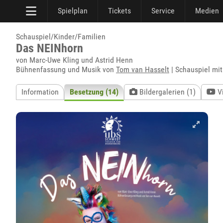
Spielplan
Tickets
Service
Medien
Schauspiel/Kinder/Familien
Das NEINhorn
von Marc-Uwe Kling und Astrid Henn
Bühnenfassung und Musik von
Tom van Hasselt
| Schauspiel mi
Information
Besetzung (14)
Bildergalerien (1)
V