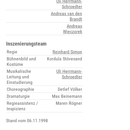
Uli Herrmann-
Schroedter
Andreas van den
Brandt
Andreas
Wieczorek
Inszenierungsteam
Regie
Reinhard Simon
Bühnenbild und
Kordula Stövesand
Kostüme
Musikalische
Uli Herrmann-
Leitung und
Schroedter
Einstudierung
Choreographie
Detlef Völker
Dramaturgie
Max Beinemann
Regieassistenz /
Maren Rögner
Inspizienz
Stand vom 06.11.1998