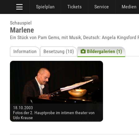
Spielplan
Tickets
Service
Medien
Schauspiel
Marlene
Ein Stück von Pam Gems, mit Musik, Deutsch: Angela Kingsford 
Information
Besetzung (10)
Bildergalerien (1)
18.10.2003
Fotos der 2. Hauptprobe im intimen theater von
Udo Krause