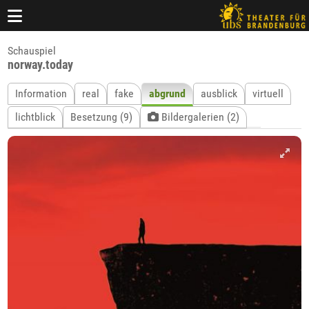
Schauspiel
norway.today
Information
real
fake
abgrund
ausblick
virtuell
lichtblick
Besetzung (9)
Bildergalerien (2)