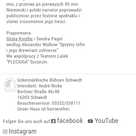
min, z przerwa po pierwszych 45 min.
Niemiecki i polski narrator poprowadzi
publicznosc przez historie spektaklu i
ulatwi zrozumienie jego tresci.
Prapremiera
Gösta Knothe
i Sandra Pagel
wedlug Alexander Wolkow "Sprytny Urfin
i jego drewniani zolnierze"
We wspólpracy z Teatrem Lalek
"PLECIUGA" Szczecin.
Uckermärkische Bühnen Schwedt
Intendant: André Nicke
Berliner Straße 46/48
16303 Schwedt
Besucherservice: 03332/538111
Unser Haus ist barrierefrei.
facebook
YouTube
Folgen Sie uns auch auf:
Instagram