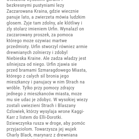
bezkresnymi pustyniami lezy
Zaczarowana Kraina, gdzie wiecznie
panuje lato, a zwierzeta mówia ludzkim
glosem. Zyje tam zdolny, ale klótliwy i
zly stolarz imieniem Urfin. Wynalazl on
zaczarowany proszek, za pomoca
którego moze ozywiac martwe
przedmioty. Urfin stworzyl równiez armie
drewnianych zolnierzy i zdobyl
Niebieska Kraine. Ale zadza wladzy jest
silniejsza od niego. Urfin zjawia sie
przed bramami Szmaragdowego Miasta,
którego z calych sil bronia jego
mieszkancy i panujacy w nim Strach na
wróble. Tylko przy pomocy zdrajcy
jednego z mieszkanców miasta, moze
mu sie udac je zdobyc. W wysokiej wiezy
zostali uwiezieni Strach i Blaszany
Czlowiek, którzy wysylaja wrone Kaggi-
Karr z listem do Elli-Dorotki.
Dziewczynka rusza w droge, aby pomóc
przyjaciolom. Towarzysza jej wujek
Charly Black, marynarz z drewniana