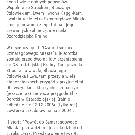
noga i wiele dobrych pomyslów.
Wspólnie ze Strachem, Blaszanym
Czlowiekiem, Lwem i wrona Kaggi-Karr,
uwalniaja nie tylko Szmaragdowe Miasto
spod panowania zlego Urfina i jego
drewianych zolnierzy, ale i cala
Czarodziejska Kraine.
W inscenizacji pt. "Czarnoksieznik
Szmaragdowego Miasta" Elli-Dorotka
zostala przed dwoma laty przeniesiona
do Czarodziejskiej Krainy. Tam poznala
Stracha na wróble, Blaszanego
Czlowieka i Lwa, tam przezyla wiele
niebezpiecznych przygód z przyjaciólmi.
Dla wszystkich, którzy chca zobaczyc
(jeszcze raz) pierwsza przygode Elli-
Dorotki w Czarodziejskiej Krainie,
odbedzie sie 02.12.2006r. (tylko raz)
powtórka przedstawnienia z 2004r.
Historia "Powrót do Szmaragdowego
Miasta" przewidziana jest dla dzieci od
6. roku zycia. Przedstawienie trwa 90