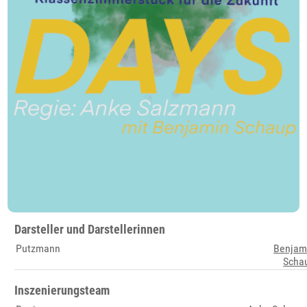
Darsteller und Darstellerinnen
Putzmann
Benjam
Scha
Inszenierungsteam