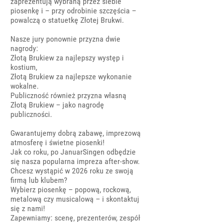
zaprezentują wybraną przez siebie
piosenkę i – przy odrobinie szczęścia –
powalczą o statuetkę Złotej Brukwi.
Nasze jury ponownie przyzna dwie
nagrody:
Złotą Brukiew za najlepszy występ i
kostium,
Złotą Brukiew za najlepsze wykonanie
wokalne.
Publiczność również przyzna własną
Złotą Brukiew – jako nagrodę
publiczności.
Gwarantujemy dobrą zabawę, imprezową
atmosferę i świetne piosenki!
Jak co roku, po JanuarSingen odbędzie
się nasza popularna impreza after-show.
Chcesz wystąpić w 2026 roku ze swoją
firmą lub klubem?
Wybierz piosenkę – popową, rockową,
metalową czy musicalową – i skontaktuj
się z nami!
Zapewniamy: scenę, prezenterów, zespół