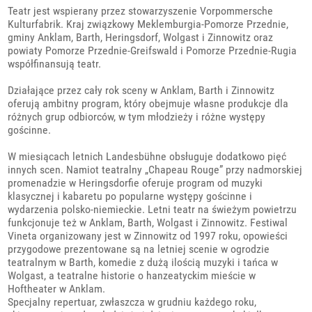
Teatr jest wspierany przez stowarzyszenie Vorpommersche
Kulturfabrik. Kraj związkowy Meklemburgia-Pomorze Przednie,
gminy Anklam, Barth, Heringsdorf, Wolgast i Zinnowitz oraz
powiaty Pomorze Przednie-Greifswald i Pomorze Przednie-Rugia
współfinansują teatr.
Działające przez cały rok sceny w Anklam, Barth i Zinnowitz
oferują ambitny program, który obejmuje własne produkcje dla
różnych grup odbiorców, w tym młodzieży i różne występy
gościnne.
W miesiącach letnich Landesbühne obsługuje dodatkowo pięć
innych scen. Namiot teatralny „Chapeau Rouge” przy nadmorskiej
promenadzie w Heringsdorfie oferuje program od muzyki
klasycznej i kabaretu po popularne występy gościnne i
wydarzenia polsko-niemieckie. Letni teatr na świeżym powietrzu
funkcjonuje też w Anklam, Barth, Wolgast i Zinnowitz. Festiwal
Vineta organizowany jest w Zinnowitz od 1997 roku, opowieści
przygodowe prezentowane są na letniej scenie w ogrodzie
teatralnym w Barth, komedie z dużą ilością muzyki i tańca w
Wolgast, a teatralne historie o hanzeatyckim mieście w
Hoftheater w Anklam.
Specjalny repertuar, zwłaszcza w grudniu każdego roku,