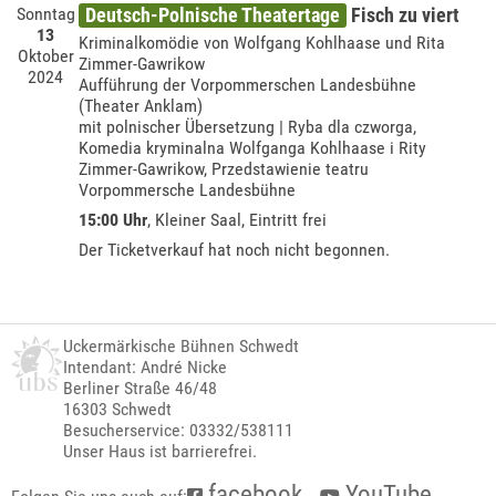
Sonntag
Deutsch-Polnische Theatertage
Fisch zu viert
13
Kriminalkomödie von Wolfgang Kohlhaase und Rita
Oktober
Zimmer-Gawrikow
2024
Aufführung der Vorpommerschen Landesbühne
(Theater Anklam)
mit polnischer Übersetzung | Ryba dla czworga,
Komedia kryminalna Wolfganga Kohlhaase i Rity
Zimmer-Gawrikow, Przedstawienie teatru
Vorpommersche Landesbühne
15:00 Uhr
,
Kleiner Saal
, Eintritt frei
Der Ticketverkauf hat noch nicht begonnen.
Uckermärkische Bühnen Schwedt
Intendant: André Nicke
Berliner Straße 46/48
16303 Schwedt
Besucherservice: 03332/538111
Unser Haus ist barrierefrei.
facebook
YouTube