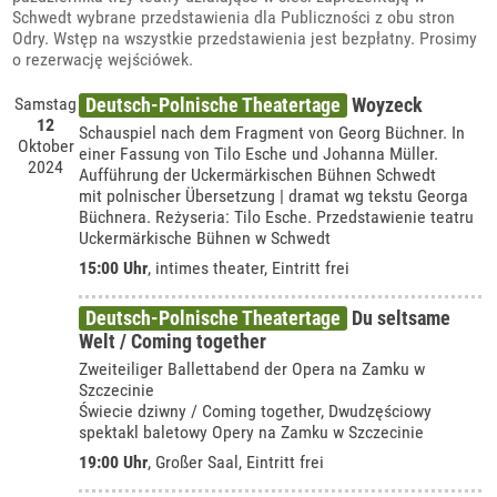
Schwedt wybrane przedstawienia dla Publiczności z obu stron
Odry. Wstęp na wszystkie przedstawienia jest bezpłatny. Prosimy
o rezerwację wejściówek.
Samstag
Deutsch-Polnische Theatertage
Woyzeck
12
Schauspiel nach dem Fragment von Georg Büchner. In
Oktober
einer Fassung von Tilo Esche und Johanna Müller.
2024
Aufführung der Uckermärkischen Bühnen Schwedt
mit polnischer Übersetzung | dramat wg tekstu Georga
Büchnera. Reżyseria: Tilo Esche. Przedstawienie teatru
Uckermärkische Bühnen w Schwedt
15:00 Uhr
,
intimes theater
, Eintritt frei
Deutsch-Polnische Theatertage
Du seltsame
Welt / Coming together
Zweiteiliger Ballettabend der Opera na Zamku w
Szczecinie
Świecie dziwny / Coming together, Dwudzęściowy
spektakl baletowy Opery na Zamku w Szczecinie
19:00 Uhr
,
Großer Saal
, Eintritt frei