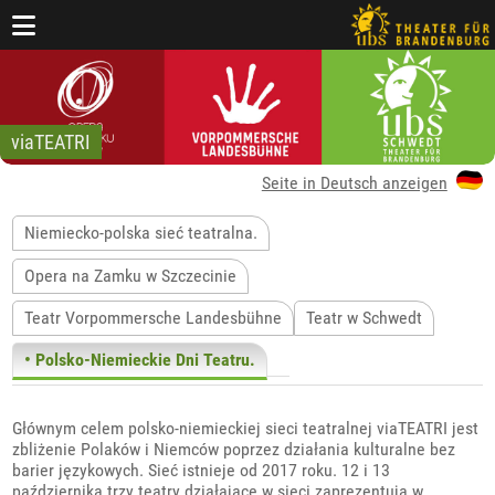
viaTEATRI
Seite in Deutsch anzeigen
Niemiecko-polska sieć teatralna.
Opera na Zamku w Szczecinie
Teatr Vorpommersche Landesbühne
Teatr w Schwedt
• Polsko-Niemieckie Dni Teatru.
Głównym celem polsko-niemieckiej sieci teatralnej viaTEATRI jest
zbliżenie Polaków i Niemców poprzez działania kulturalne bez
barier językowych. Sieć istnieje od 2017 roku. 12 i 13
października trzy teatry działające w sieci zaprezentują w