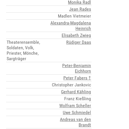
Monika Radl
Jean Rades
Madlen Vietmeier
Alexandra-Magdalena
Heinrich
Elisabeth Zwieg
Theaterensemble,
Rüdiger Daas
Soldaten, Volk,
Priester, Mönche,
Sargträger
Peter-Benjamin
Eichhorn
Peter Fabers †
Christopher Jankovic
Gerhard Kähling
Franz Kießling
Wolfram Scheller
Uwe Schmiedel
Andreas van den
Brandt