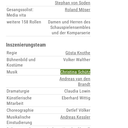
Stephan von Soden
Gesangssolist:
Roland Möser
Media vita
weitere 158 Rollen
Damen und Herren des
Schauspielensembles
und der Komparserie
Inszenierungsteam
Regie
Gösta Knothe
Bühnenbild und
Volker Walther
Kostüme
Musik
Christina Schütz
Andreas van den
Brandt
Dramaturgie
Claudia Lowin
Künstlerische
Eberhard Wittig
Mitarbeit
Choreographie
Detlef Völker
Musikalische
Andreas Kessler
Einstudierung