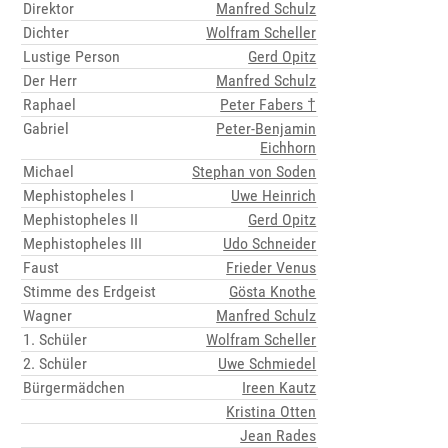
Direktor
Manfred Schulz
Dichter
Wolfram Scheller
Lustige Person
Gerd Opitz
Der Herr
Manfred Schulz
Raphael
Peter Fabers †
Gabriel
Peter-Benjamin
Eichhorn
Michael
Stephan von Soden
Mephistopheles I
Uwe Heinrich
Mephistopheles II
Gerd Opitz
Mephistopheles III
Udo Schneider
Faust
Frieder Venus
Stimme des Erdgeist
Gösta Knothe
Wagner
Manfred Schulz
1. Schüler
Wolfram Scheller
2. Schüler
Uwe Schmiedel
Bürgermädchen
Ireen Kautz
Kristina Otten
Jean Rades