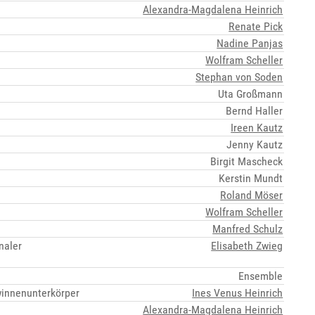
Alexandra-Magdalena Heinrich
Renate Pick
Nadine Panjas
Wolfram Scheller
Stephan von Soden
Uta Großmann
Bernd Haller
Ireen Kautz
Jenny Kautz
Birgit Mascheck
Kerstin Mundt
Roland Möser
Wolfram Scheller
Manfred Schulz
naler
Elisabeth Zwieg
Ensemble
winnenunterkörper
Ines Venus Heinrich
Alexandra-Magdalena Heinrich