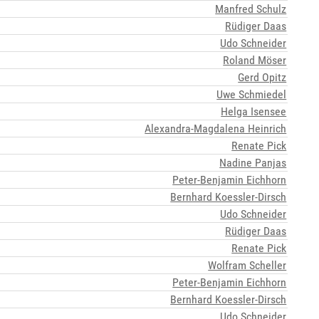
Manfred Schulz
Rüdiger Daas
Udo Schneider
Roland Möser
Gerd Opitz
Uwe Schmiedel
Helga Isensee
Alexandra-Magdalena Heinrich
Renate Pick
Nadine Panjas
Peter-Benjamin Eichhorn
Bernhard Koessler-Dirsch
Udo Schneider
Rüdiger Daas
Renate Pick
Wolfram Scheller
Peter-Benjamin Eichhorn
Bernhard Koessler-Dirsch
Udo Schneider