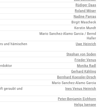
Rüdiger Daas
Roland Möser
Nadine Panjas
Birgit Mascheck
Kerstin Mundt
Mario Sanchez-Alamo Garcia / Bernd
Haller
rers und hämischen
Uwe Heinrich
Stephan von Soden
Frieder Venus
erdoktor
Monika Radl
Gerhard Kähling
Bernhard Koessler-Dirsch
Mario Sanchez-Alamo Garcia
oft geraubt und
Ines Venus Heinrich
Peter-Benjamin Eichhorn
Helga Isensee