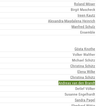
Roland Möser
Birgit Mascheck
Ireen Kautz
Alexandra-Magdalena Heinrich
Manfred Schulz
Ensemble
Gösta Knothe
Volker Walther
Michael Schütz
Christina Schütz
Elena Wilke
Christina Schütz
Andreas van den Brandt
Detlef Völker
Susanne Engelhardt
Sandra Pagel
Eberhard Wittig