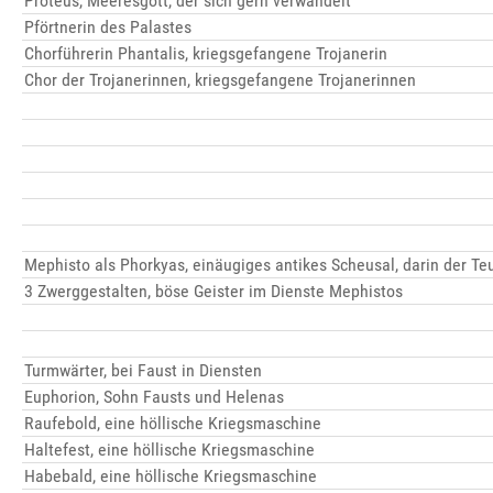
Proteus, Meeresgott, der sich gern verwandelt
Pförtnerin des Palastes
Chorführerin Phantalis, kriegsgefangene Trojanerin
Chor der Trojanerinnen, kriegsgefangene Trojanerinnen
Mephisto als Phorkyas, einäugiges antikes Scheusal, darin der Teu
3 Zwerggestalten, böse Geister im Dienste Mephistos
Turmwärter, bei Faust in Diensten
Euphorion, Sohn Fausts und Helenas
Raufebold, eine höllische Kriegsmaschine
Haltefest, eine höllische Kriegsmaschine
Habebald, eine höllische Kriegsmaschine