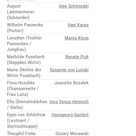
August
Uwe Schmiedel
Lämmermeier
(Schneider)
Wilhelm Pannecke
Uwe Karpa
(Portier)
Lieschen (Tochter
Manja Kloss
Panneckes /
Jungfrau)
Mathilde Pusebach
Renate Pick
(Steppkes Wirtin)
Marie (Nichte der
Susanne von Lonski
Wirtin Pusebach)
Flora Huschke
Jeanette Bożałek
(Chansonnette /
Frau Luna)
Ella (Dienstmädchen
Ines Venus Heinrich
/ Stella)
Egon von Schlettow
Hansgeorg Gantert
(Leutnant /
Sternschnuppe)
Theophil Finke
Cesary Morawski