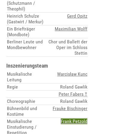
(Schutzmann /
Theophil)
Heinrich Schulze
Gerd Opitz
(Gastwirt / Merkur)
Ein Briefträger
Maximilian Wolff
(Mondbote)
Berliner Leute und
Chor und Ballett der
Mondbewohner
Oper im Schloss
Stettin
Inszenierungsteam
Musikalische
Warcisław Kunc
Leitung
Regie
Roland Gawlik
Peter Fabers †
Choreographie
Roland Gawlik
Bühnenbild und
Frauke Bischinger
Kostüme
Musikalische
Frank Petzold
Einstudierung /
Repetition