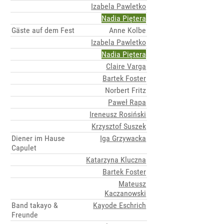
Izabela Pawletko
Nadia Piętera
Gäste auf dem Fest
Anne Kolbe
Izabela Pawletko
Nadia Piętera
Claire Varga
Bartek Foster
Norbert Fritz
Paweł Rapa
Ireneusz Rosiński
Krzysztof Suszek
Diener im Hause
Iga Grzywacka
Capulet
Katarzyna Kluczna
Bartek Foster
Mateusz
Kaczanowski
Band takayo &
Kayode Eschrich
Freunde