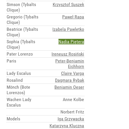
Simson (Tybalts
Krzysztof Suszek
Clique)
Gregorio (Tybalts
Paweł Rapa
Clique)
Beatrice (Tybalts
Izabela Pawletko
Clique)
Sophia (Tybalts
Nadia Piętera
Clique)
Pater Lorenzo
Ireneusz Rosiński
Paris
Peter-Benjamin
Eichhorn
Lady Escalus
Claire Varga
Rosalind
Dagmara Rybak
Mönch (Bote
Benjamin Oeser
Lorenzos)
Wachen Lady
Anne Kolbe
Escalus
Norbert Fritz
Models
Iga Grzywacka
Katarzyna Kluczna