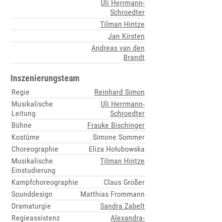
Uli Herrmann-
Schroedter
Tilman Hintze
Jan Kirsten
Andreas van den
Brandt
Inszenierungsteam
Regie
Reinhard Simon
Musikalische
Uli Herrmann-
Leitung
Schroedter
Bühne
Frauke Bischinger
Kostüme
Simone Sommer
Choreographie
Eliza Hołubowska
Musikalische
Tilman Hintze
Einstudierung
Kampfchoreographie
Claus Großer
Sounddesign
Matthias Frommann
Dramaturgie
Sandra Zabelt
Regieassistenz
Alexandra-