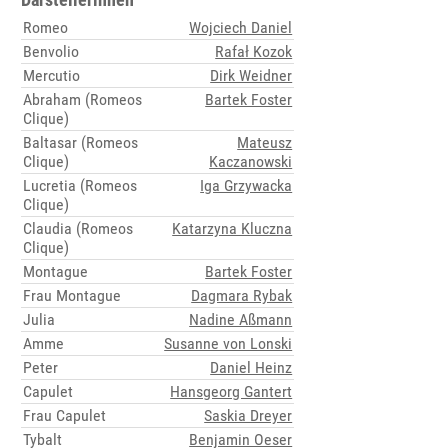
Romeo
Wojciech Daniel
Benvolio
Rafał Kozok
Mercutio
Dirk Weidner
Abraham (Romeos
Bartek Foster
Clique)
Baltasar (Romeos
Mateusz
Clique)
Kaczanowski
Lucretia (Romeos
Iga Grzywacka
Clique)
Claudia (Romeos
Katarzyna Kluczna
Clique)
Montague
Bartek Foster
Frau Montague
Dagmara Rybak
Julia
Nadine Aßmann
Amme
Susanne von Lonski
Peter
Daniel Heinz
Capulet
Hansgeorg Gantert
Frau Capulet
Saskia Dreyer
Tybalt
Benjamin Oeser