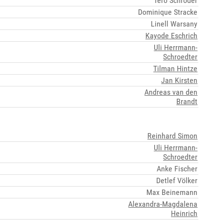
Tero Schröder
Dominique Stracke
Linell Warsany
Kayode Eschrich
Uli Herrmann-
Schroedter
Tilman Hintze
Jan Kirsten
Andreas van den
Brandt
Reinhard Simon
Uli Herrmann-
Schroedter
Anke Fischer
Detlef Völker
Max Beinemann
Alexandra-Magdalena
Heinrich