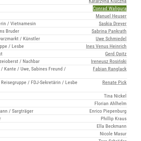
Katarzyna Kluczna
Conrad Waligura
Manuel Heuser
rin / Vietnamesin
Saskia Dreyer
ams Bruder
Sabrina Pankrath
arzmarkt / Künstler
Uwe Schmiedel
uppe / Lesbe
Ines Venus Heinrich
kt
Gerd Opitz
izeioberst / Nachbar
Ireneusz Rosiński
 / Kante / Uwe, Sabines Freund /
Fabian Ranglack
 Reisegruppe / FDJ-Sekretärin / Lesbe
Renate Pick
Tina Nickel
Florian Ahlhelm
ann / Sargträger
Enrico Piepenburg
r
Phillip Kraus
Ella Beckmann
Nicole Masur