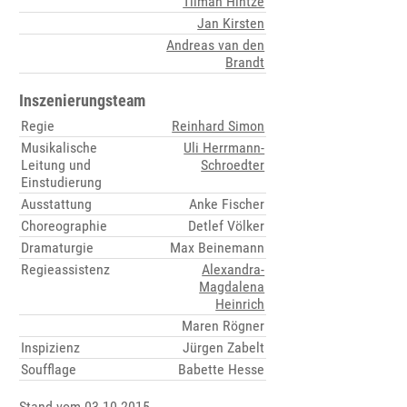
Tilman Hintze
Jan Kirsten
Andreas van den
Brandt
Inszenierungsteam
Regie
Reinhard Simon
Musikalische
Uli Herrmann-
Leitung und
Schroedter
Einstudierung
Ausstattung
Anke Fischer
Choreographie
Detlef Völker
Dramaturgie
Max Beinemann
Regieassistenz
Alexandra-
Magdalena
Heinrich
Maren Rögner
Inspizienz
Jürgen Zabelt
Soufflage
Babette Hesse
Stand vom 03.10.2015