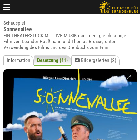
Schauspiel
Sonnenallee
EIN THEATERSTÜCK MIT LIVE-MUSIK nach dem gleichnamigen
Film von Leander Haußmann und Thomas Brussig unter
Verwendung des Films und des Drehbuchs zum Film.
Information
Besetzung (41)
Bildergalerien (2)