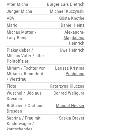
Alter Micha
Bürger Lars Dietrich
Junger Micha
Michael Kuczynski
ABV
Gösta Knothe
Mario
Daniel Heinz
Michas Mutter /
Alexandra-
Lady Bump
Magdalena
Heinrich
Plakatkleber /
Uwe Heinrich
Michas Vater / alter
Politoffizier
Miriam / Tochter von
Larissa Kristina
Miriam / Rennpferd
Puhlmann
/ Westfrau
Flöte
Katarzyna Kluczna
Wuschel / Udo aus
Conrad Waligura
Dresden
Brötchen / Olaf aus
Manuel Heuser
Dresden
Sabrina / Frau mit
Saskia Dreyer
Kinderwagen /
knutschendes