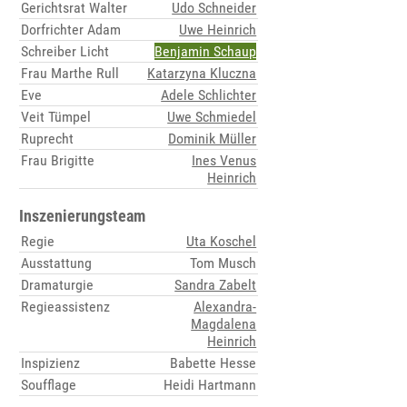
Gerichtsrat Walter
Udo Schneider
Dorfrichter Adam
Uwe Heinrich
Schreiber Licht
Benjamin Schaup
Frau Marthe Rull
Katarzyna Kluczna
Eve
Adele Schlichter
Veit Tümpel
Uwe Schmiedel
Ruprecht
Dominik Müller
Frau Brigitte
Ines Venus
Heinrich
Inszenierungsteam
Regie
Uta Koschel
Ausstattung
Tom Musch
Dramaturgie
Sandra Zabelt
Regieassistenz
Alexandra-
Magdalena
Heinrich
Inspizienz
Babette Hesse
Soufflage
Heidi Hartmann