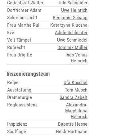
Gerichtsrat Walter
Udo Schneider
Dorfrichter Adam
Uwe Heinrich
Schreiber Licht
Benjamin Schaup
Frau Marthe Rull
Katarzyna Kluczna
Eve
Adele Schlichter
Veit Tümpel
Uwe Schmiedel
Ruprecht
Dominik Müller
Frau Brigitte
Ines Venus
Heinrich
Inszenierungsteam
Regie
Uta Koschel
Ausstattung
Tom Musch
Dramaturgie
Sandra Zabelt
Regieassistenz
Alexandra-
Magdalena
Heinrich
Inspizienz
Babette Hesse
Soufflage
Heidi Hartmann