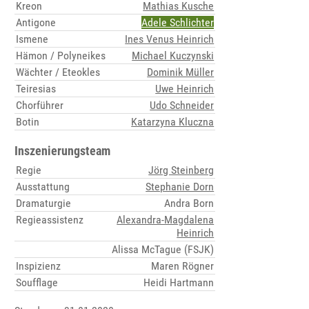
Kreon
Mathias Kusche
Antigone
Adele Schlichter
Ismene
Ines Venus Heinrich
Hämon / Polyneikes
Michael Kuczynski
Wächter / Eteokles
Dominik Müller
Teiresias
Uwe Heinrich
Chorführer
Udo Schneider
Botin
Katarzyna Kluczna
Inszenierungsteam
Regie
Jörg Steinberg
Ausstattung
Stephanie Dorn
Dramaturgie
Andra Born
Regieassistenz
Alexandra-Magdalena
Heinrich
Alissa McTague (FSJK)
Inspizienz
Maren Rögner
Soufflage
Heidi Hartmann